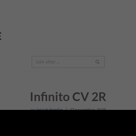
Infinito CV 2R
av
Jessik Nordin
27 november, 2019