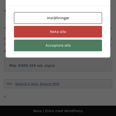
T-TRONIK SPORT
Inställningar
Neka alla
NEVER SAY NO TO A GNARLY LOOKING TRAIL EVER AGAIN, WITH
THE POWER AND CONFIDENCE OF THE T-TRONIK SPORT E-MTB
Acceptera alla
AT YOUR DISPOSAL YOU CAN SHRED JUST ABOUT ANYTHING.
Pris:
31995 SEK
rek. utpris
Mer
Bianchi E-bike
,
Bianchi MTB
<
Neve
| Drivs med
WordPress