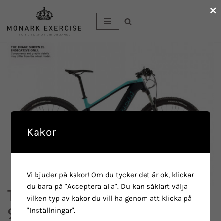
×
Hoppa
till
innehåll
Kakor
Vi bjuder på kakor! Om du tycker det är ok, klickar
du bara på "Acceptera alla". Du kan såklart välja
T-TRONIK SPORT 9.2 – ALTUS
vilken typ av kakor du vill ha genom att klicka på
9SP
"Inställningar".