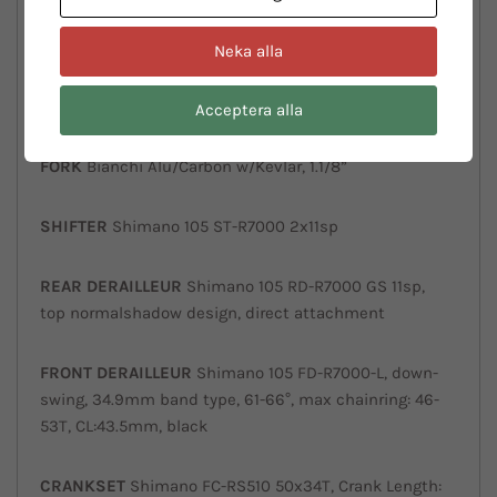
Neka alla
HEADSET
FFsa NO.8B/ZS4D 1.1/8” semi-integrated
lower part + integrated upper part, w/15mm Top
cover for 46mm/50 OD head tube
Acceptera alla
FORK
Bianchi Alu/Carbon w/Kevlar, 1.1/8”
SHIFTER
Shimano 105 ST-R7000 2x11sp
REAR DERAILLEUR
Shimano 105 RD-R7000 GS 11sp,
top normalshadow design, direct attachment
FRONT DERAILLEUR
Shimano 105 FD-R7000-L, down-
swing, 34.9mm band type, 61-66°, max chainring: 46-
53T, CL:43.5mm, black
CRANKSET
Shimano FC-RS510 50x34T, Crank Length: