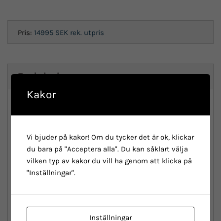
Pris:
14995 SEK
rek. utpris
Beskrivning
Kakor
CODE
YPBY3
COLOR
9L- Black/CK16-White Full Glossy
Vi bjuder på kakor! Om du tycker det är ok, klickar
du bara på "Acceptera alla". Du kan såklart välja
FRAME
Via Nirone 7 Dama Bianca alu,
vilken typ av kakor du vill ha genom att klicka på
hydroforming tubing, internal cable, seat post diam.
"Inställningar".
31.6mm, sizes 44-46-50-53-55cm
SEATPOST
CLAMP
MX-112C Aluminium clamp, diam.
Inställningar
35mm