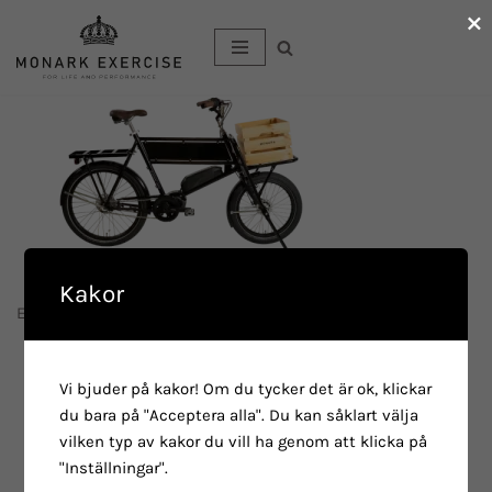
×
Hoppa
till
innehåll
Kakor
E-Truck MOEX
Vi bjuder på kakor! Om du tycker det är ok, klickar
du bara på "Acceptera alla". Du kan såklart välja
vilken typ av kakor du vill ha genom att klicka på
"Inställningar".